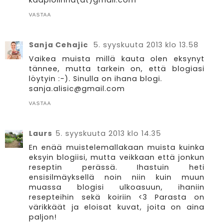
kaapiolinna(at)gmail.com
VASTAA
Sanja Cehajic
5. syyskuuta 2013 klo 13.58
Vaikea muista millä kauta olen eksynyt
tännee, mutta tarkein on, että blogiasi
löytyin :-). Sinulla on ihana blogi.
sanja.alisic@gmail.com
VASTAA
Laurs
5. syyskuuta 2013 klo 14.35
En enää muistelemallakaan muista kuinka
eksyin blogiisi, mutta veikkaan että jonkun
reseptin perässä. Ihastuin heti
ensisilmäyksellä noin niin kuin muun
muassa blogisi ulkoasuun, ihaniin
resepteihin sekä koiriin <3 Parasta on
värikkäät ja eloisat kuvat, joita on aina
paljon!