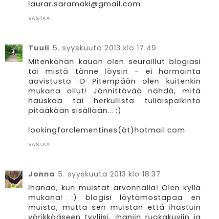
laurar.saramaki@gmail.com
VASTAA
Tuuli
5. syyskuuta 2013 klo 17.49
Mitenköhän kauan olen seuraillut blogiasi
tai mistä tänne löysin - ei harmainta
aavistusta :D Pitempään olen kuitenkin
mukana ollut! Jännittävää nähdä, mitä
hauskaa tai herkullista tuliaispalkinto
pitääkään sisällään... :)
lookingforclementines(ät)hotmail.com
VASTAA
Jonna
5. syyskuuta 2013 klo 18.37
Ihanaa, kun muistat arvonnalla! Olen kyllä
mukana! :) blogisi löytämostapaa en
muista, mutta sen muistan että ihastuin
värikkääseen tyyliisi, ihaniin ruokakuviin ja