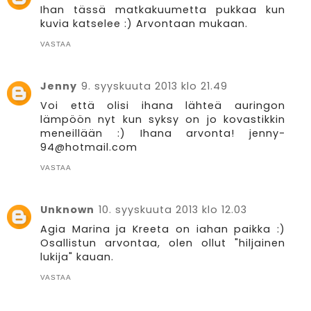
Ihan tässä matkakuumetta pukkaa kun
kuvia katselee :) Arvontaan mukaan.
VASTAA
Jenny
9. syyskuuta 2013 klo 21.49
Voi että olisi ihana lähteä auringon
lämpöön nyt kun syksy on jo kovastikkin
meneillään :) Ihana arvonta! jenny-
94@hotmail.com
VASTAA
Unknown
10. syyskuuta 2013 klo 12.03
Agia Marina ja Kreeta on iahan paikka :)
Osallistun arvontaa, olen ollut "hiljainen
lukija" kauan.
VASTAA