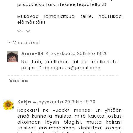
piisaa, eikä tarvi iteksee höpötellä :D
Mukavaa lomanjatkua teille, nauttikaa
elämästä!!!
VASTAA
Vastaukset
Anne-64
4. syyskuuta 2013 klo 18.20
No höh, mullahan jäi se mailiosote
poijes :D anne.greus@gmail.com
Vastaa
Katja
4. syyskuuta 2013 klo 18.20
Nopeasti ne vuodet menee. En yhtään
enää kunnolla muista, mitä kautta joskus
aikoinaan löysin blogiisi, mutta koirasi
taisivat ensimmäisenä kiinnittää jossain