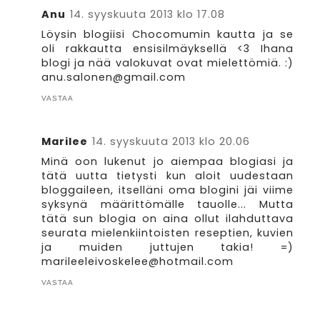
Anu
14. syyskuuta 2013 klo 17.08
Löysin blogiisi Chocomumin kautta ja se
oli rakkautta ensisilmäyksellä <3 Ihana
blogi ja nää valokuvat ovat mielettömiä. :)
anu.salonen@gmail.com
VASTAA
Marilee
14. syyskuuta 2013 klo 20.06
Minä oon lukenut jo aiempaa blogiasi ja
tätä uutta tietysti kun aloit uudestaan
bloggaileen, itselläni oma blogini jäi viime
syksynä määrittömälle tauolle... Mutta
tätä sun blogia on aina ollut ilahduttava
seurata mielenkiintoisten reseptien, kuvien
ja muiden juttujen takia! =)
marileeleivoskelee@hotmail.com
VASTAA