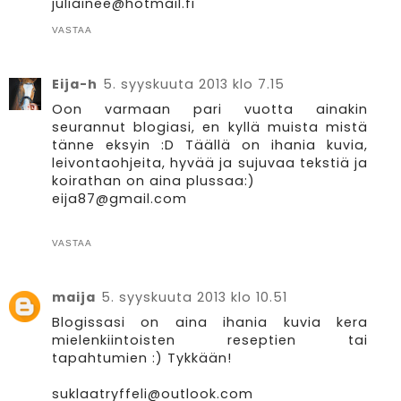
juliainee@hotmail.fi
VASTAA
Eija-h
5. syyskuuta 2013 klo 7.15
Oon varmaan pari vuotta ainakin
seurannut blogiasi, en kyllä muista mistä
tänne eksyin :D Täällä on ihania kuvia,
leivontaohjeita, hyvää ja sujuvaa tekstiä ja
koirathan on aina plussaa:)
eija87@gmail.com
VASTAA
maija
5. syyskuuta 2013 klo 10.51
Blogissasi on aina ihania kuvia kera
mielenkiintoisten reseptien tai
tapahtumien :) Tykkään!
suklaatryffeli@outlook.com