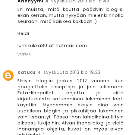
Anonyymi
4. syyskuuta 2013 klo 18.48
En muista, mitä kautta päädyin blogiisi
ekan kerran, mutta nykyään mielenkiinnolla
seuraan, mitä kaikkea kokkaat :)
Heidi
lumikukka80 at hotmail.com
VASTAA
Katsku
4. syyskuuta 2013 klo 19.23
Eksyin blogiin joskus 2012 vuonna, kun
googlettelin reseptejä ja jäin lukemaan
Feta-lihapullat ohjetta ja siitä
kirjoituksesta satunnainen lukeminen lähti
käyntiin. Myöhemmin eksyin aina vain
uudelleen blogiin ja pikkuhiljaa lukeminen
vain lisääntyi. Tässä ihan lähiaikoina liityin
oikeasti lukijoihin. Aivan ihana blogi ja vielä
ihanampia ohjeita, kuvat on myös aivan