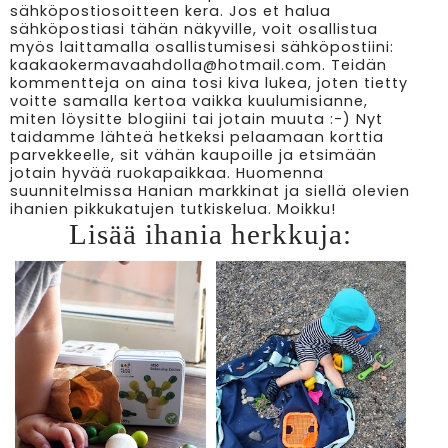
sähköpostiosoitteen kera. Jos et halua
sähköpostiasi tähän näkyville, voit osallistua
myös laittamalla osallistumisesi sähköpostiini:
kaakaokermavaahdolla@hotmail.com. Teidän
kommentteja on aina tosi kiva lukea, joten tietty
voitte samalla kertoa vaikka kuulumisianne,
miten löysitte blogiini tai jotain muuta :-) Nyt
taidamme lähteä hetkeksi pelaamaan korttia
parvekkeelle, sit vähän kaupoille ja etsimään
jotain hyvää ruokapaikkaa. Huomenna
suunnitelmissa Hanian markkinat ja siellä olevien
ihanien pikkukatujen tutkiskelua. Moikku!
Lisää ihania herkkuja: