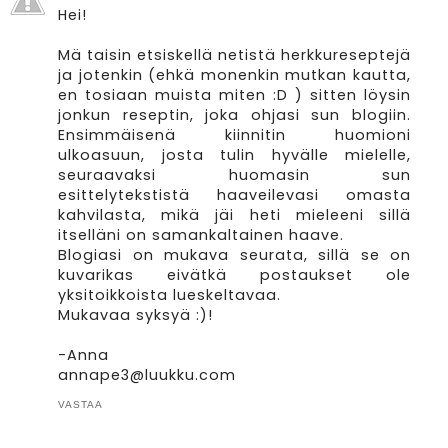
Hei!
Mä taisin etsiskellä netistä herkkureseptejä
ja jotenkin (ehkä monenkin mutkan kautta,
en tosiaan muista miten :D ) sitten löysin
jonkun reseptin, joka ohjasi sun blogiin.
Ensimmäisenä kiinnitin huomioni
ulkoasuun, josta tulin hyvälle mielelle,
seuraavaksi huomasin sun
esittelytekstistä haaveilevasi omasta
kahvilasta, mikä jäi heti mieleeni sillä
itselläni on samankaltainen haave.
Blogiasi on mukava seurata, sillä se on
kuvarikas eivätkä postaukset ole
yksitoikkoista lueskeltavaa.
Mukavaa syksyä :)!
-Anna
annape3@luukku.com
VASTAA