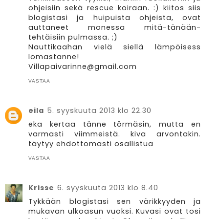
ohjeisiin sekä rescue koiraan. :) kiitos siis
blogistasi ja huipuista ohjeista, ovat
auttaneet monessa mitä-tänään-
tehtäisiin pulmassa. ;)
Nauttikaahan vielä siellä lämpöisess
lomastanne!
Villapaivarinne@gmail.com
VASTAA
eila
5. syyskuuta 2013 klo 22.30
eka kertaa tänne törmäsin, mutta en
varmasti viimmeistä. kiva arvontakin.
täytyy ehdottomasti osallistua
VASTAA
Krisse
6. syyskuuta 2013 klo 8.40
Tykkään blogistasi sen värikkyyden ja
mukavan ulkoasun vuoksi. Kuvasi ovat tosi