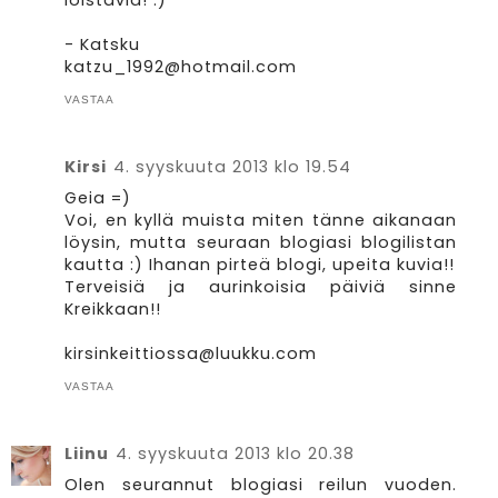
loistavia! :)
- Katsku
katzu_1992@hotmail.com
VASTAA
Kirsi
4. syyskuuta 2013 klo 19.54
Geia =)
Voi, en kyllä muista miten tänne aikanaan
löysin, mutta seuraan blogiasi blogilistan
kautta :) Ihanan pirteä blogi, upeita kuvia!!
Terveisiä ja aurinkoisia päiviä sinne
Kreikkaan!!
kirsinkeittiossa@luukku.com
VASTAA
Liinu
4. syyskuuta 2013 klo 20.38
Olen seurannut blogiasi reilun vuoden.