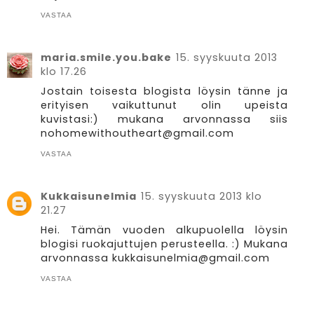
VASTAA
maria.smile.you.bake
15. syyskuuta 2013
klo 17.26
Jostain toisesta blogista löysin tänne ja
erityisen vaikuttunut olin upeista
kuvistasi:) mukana arvonnassa siis
nohomewithoutheart@gmail.com
VASTAA
Kukkaisunelmia
15. syyskuuta 2013 klo
21.27
Hei. Tämän vuoden alkupuolella löysin
blogisi ruokajuttujen perusteella. :) Mukana
arvonnassa kukkaisunelmia@gmail.com
VASTAA