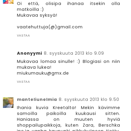
Oi että, olisipa ihanaa itsekin olla
matkoilla :)
Mukavaa syksyä!
vaatehuttuja(@)gmail.com
VASTAA
Anonyymi
8. syyskuuta 2013 klo 9.09
Mukavaa lomaa sinulle! :) Blogiasi on niin
mukava lukea!
miukumauku@gmx.de
VASTAA
manteliunelmia
8. syyskuuta 2013 klo 9.50
Ihania kuvia Kreetalta! Mekin kävimme
samoilla paikoilla kuukausi sitten.
Haniassa on muuten hyviä
shoppailupaikkoja, kuten Zara, Berschka