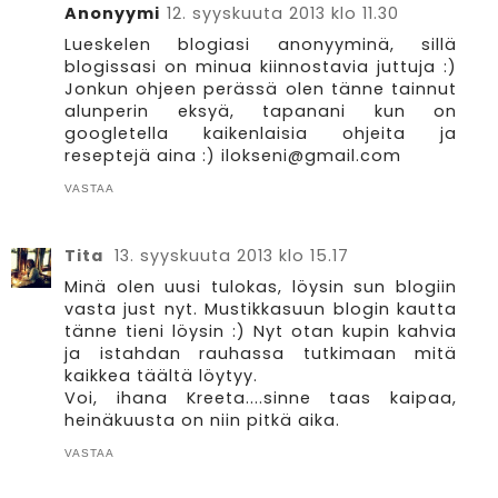
Anonyymi
12. syyskuuta 2013 klo 11.30
Lueskelen blogiasi anonyyminä, sillä
blogissasi on minua kiinnostavia juttuja :)
Jonkun ohjeen perässä olen tänne tainnut
alunperin eksyä, tapanani kun on
googletella kaikenlaisia ohjeita ja
reseptejä aina :) ilokseni@gmail.com
VASTAA
Tita
13. syyskuuta 2013 klo 15.17
Minä olen uusi tulokas, löysin sun blogiin
vasta just nyt. Mustikkasuun blogin kautta
tänne tieni löysin :) Nyt otan kupin kahvia
ja istahdan rauhassa tutkimaan mitä
kaikkea täältä löytyy.
Voi, ihana Kreeta....sinne taas kaipaa,
heinäkuusta on niin pitkä aika.
VASTAA