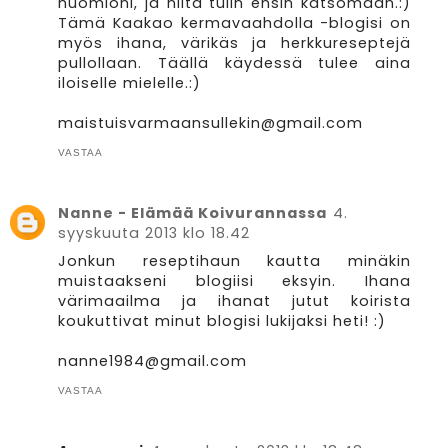
huomioni, ja niitä tulin ensin katsomaan.:)
Tämä Kaakao kermavaahdolla -blogisi on
myös ihana, värikäs ja herkkureseptejä
pullollaan. Täällä käydessä tulee aina
iloiselle mielelle.:)
maistuisvarmaansullekin@gmail.com
VASTAA
Nanne - Elämää Koivurannassa
4.
syyskuuta 2013 klo 18.42
Jonkun reseptihaun kautta minäkin
muistaakseni blogiisi eksyin. Ihana
värimaailma ja ihanat jutut koirista
koukuttivat minut blogisi lukijaksi heti! :)
nanne1984@gmail.com
VASTAA