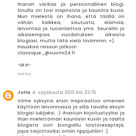
Ihanan värikäs ja persoonallinen blogi.
Sinulla on tosi inspiroivia ja kauniita kuvia.
Mun mielestä on ihana, että täällä on
vähän kaikkea, sisutusta, elämää,
leivontaa ja ruoanlaittoa yms. Seurailin jo
aikaisempaa vuodatuksen aikaista
blogiasi, mutta tätä vielä tiiviimmin. =)
Hauskaa reissun jatkoa!
classique_@suomi24.fi
-M.H-
VASTAA
Julia
4. syyskuuta 2013 klo 23.15
Viime syksynä etsin inspiraatioo omenien
käyttöön leivonnassa ja sillä tavalla eksyin
blogisi lukijaksi. :) ihastuin kirjoitustyyliisi ja
ihan mielettömän kauniisiin kuviin ja täältä
blogista oon bongaillu loistoreseptejä,
jopa tarjottaviksi omiin rippijuhliin! :)