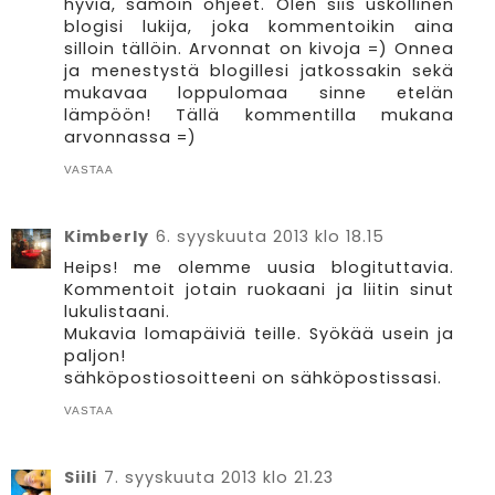
hyviä, samoin ohjeet. Olen siis uskollinen
blogisi lukija, joka kommentoikin aina
silloin tällöin. Arvonnat on kivoja =) Onnea
ja menestystä blogillesi jatkossakin sekä
mukavaa loppulomaa sinne etelän
lämpöön! Tällä kommentilla mukana
arvonnassa =)
VASTAA
Kimberly
6. syyskuuta 2013 klo 18.15
Heips! me olemme uusia blogituttavia.
Kommentoit jotain ruokaani ja liitin sinut
lukulistaani.
Mukavia lomapäiviä teille. Syökää usein ja
paljon!
sähköpostiosoitteeni on sähköpostissasi.
VASTAA
Siili
7. syyskuuta 2013 klo 21.23