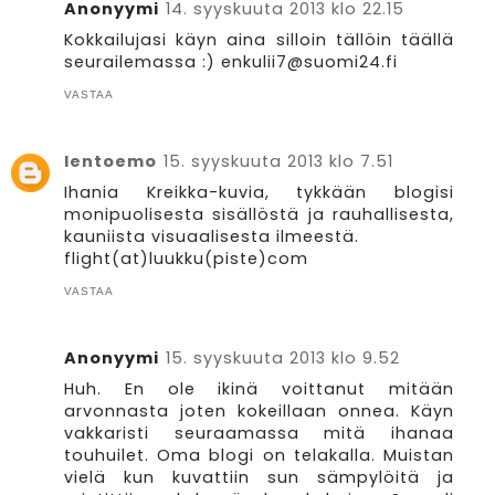
Anonyymi
14. syyskuuta 2013 klo 22.15
Kokkailujasi käyn aina silloin tällöin täällä
seurailemassa :) enkulii7@suomi24.fi
VASTAA
lentoemo
15. syyskuuta 2013 klo 7.51
Ihania Kreikka-kuvia, tykkään blogisi
monipuolisesta sisällöstä ja rauhallisesta,
kauniista visuaalisesta ilmeestä.
flight(at)luukku(piste)com
VASTAA
Anonyymi
15. syyskuuta 2013 klo 9.52
Huh. En ole ikinä voittanut mitään
arvonnasta joten kokeillaan onnea. Käyn
vakkaristi seuraamassa mitä ihanaa
touhuilet. Oma blogi on telakalla. Muistan
vielä kun kuvattiin sun sämpylöitä ja