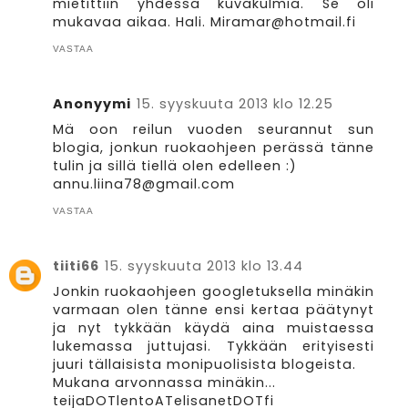
mietittiin yhdessä kuvakulmia. Se oli
mukavaa aikaa. Hali. Miramar@hotmail.fi
VASTAA
Anonyymi
15. syyskuuta 2013 klo 12.25
Mä oon reilun vuoden seurannut sun
blogia, jonkun ruokaohjeen perässä tänne
tulin ja sillä tiellä olen edelleen :)
annu.liina78@gmail.com
VASTAA
tiiti66
15. syyskuuta 2013 klo 13.44
Jonkin ruokaohjeen googletuksella minäkin
varmaan olen tänne ensi kertaa päätynyt
ja nyt tykkään käydä aina muistaessa
lukemassa juttujasi. Tykkään erityisesti
juuri tällaisista monipuolisista blogeista.
Mukana arvonnassa minäkin...
teijaDOTlentoATelisanetDOTfi