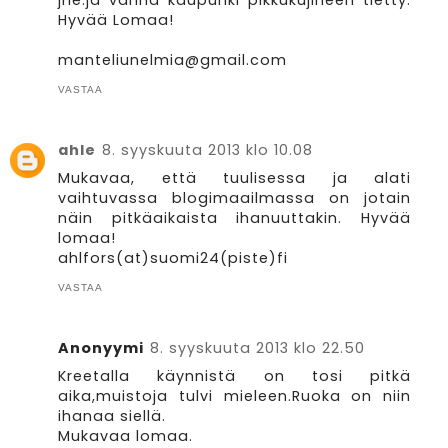
jne.ja vanha kaupunki pikkukujineen tietty.
Hyvää Lomaa!
manteliunelmia@gmail.com
VASTAA
ahle
8. syyskuuta 2013 klo 10.08
Mukavaa, että tuulisessa ja alati
vaihtuvassa blogimaailmassa on jotain
näin pitkäaikaista ihanuuttakin. Hyvää
lomaa!
ahlfors(at)suomi24(piste)fi
VASTAA
Anonyymi
8. syyskuuta 2013 klo 22.50
Kreetalla käynnistä on tosi pitkä
aika,muistoja tulvi mieleen.Ruoka on niin
ihanaa siellä.
Mukavaa lomaa.