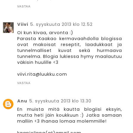
VASTAA
Viivi
5. syyskuuta 2013 klo 12.52
Oi kun kivaa, arvonta :)
Parasta Kaakao kermavaahdolla blogissa
ovat makoisat reseptit, laadukkaat ja
tunnelmalliset kuvat sekä hurmaava
tunnelma. Blogia lukiessa hymy maalautuu
väkisin huulille <3
viivi.rita@luukku.com
VASTAA
Anu
5. syyskuuta 2013 klo 13.30
En muista mitä kautta blogiisi eksyin,
mutta heti jäin koukkuun :) Jatka samaan
malliin <3 Ihanaa lomaa molemmille!