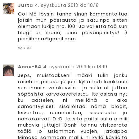
Jutta
4. syyskuuta 2013 klo 18.18
Oo! Mä löysin tänne sinun kommentoitua
jotain mun postausta ja satuinpa sitten
olemaan lukija nro. 100! Ja voi että tää sun
blogi on ihana, aina päivänpiristys! :)
pieniihana@gmail.com
VASTAA
Anne-64
4. syyskuuta 2013 klo 18.19
Jeps, muistaakseni määki tulin jonku
räsehtin peräsä ja jäin kyllä heti koukkuun
sun ihaniin valokuvviin... ja sulla oli juttua
söpösistä karvakavereista... ite asiasa nyt
ku aattelen, ni meillähä o aika
samantyyliset sisällöltää nämä blogit,
leivontaa, ruuanlaittua, sisustusta ja
nahkakorvat :D :D Ja sitä paitsi sulla o niiii
mukavia juttuja! Oonki tainnu visiteerata
täälä jo usiamman vuojen, jatkappa
Mimosa sammaan mallii, ni kyllä kävijöitä